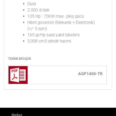
Dizel
2.000 d/dak
105 Hp - 75KW max. çıkış gücü
Hibrit governör (Mekanik + Elektronik)
(+/- 5 rpm)
165 gr/Hp saat yakıt tüketimi
3,908 cm3 silindir hacmi
TEKNİK BROŞÜR
AGP1400-TR
Merkez