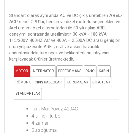
Standart olarak aynı anda AC ve DC çıkış üretebilen
AREL
-
AGP serisi GPU’lar, benzin ve dizel motorlu seçenekleri ve
Arel üretimi özel alternatörleri ile 30 yılı aşkın AREL
deneyimi sonrasında üretilmiştir. 30 kVA - 180 kVA,
115/200V, 400HZ AC ve 400A – 2.500A DC arası geniş bir
ürün yelpazesi ile AREL, sivil ve askeri havacılık
endüstrisindeki tüm uçak ve helikopterlerin ihtiyacını
karşılayacak ürünler üretmektedir.
MOTOR
ALTERNATÖR
PERFORMANS
PANO
KABİN
RÖMORK
ÇIKIŞ KABLOLARI
KORUMALAR
BOYUTLAR
STANDARTLAR
Türk Malı Yavuz 4204G
4 silindir, turbo
4 zamanlı
Su soğutmalı