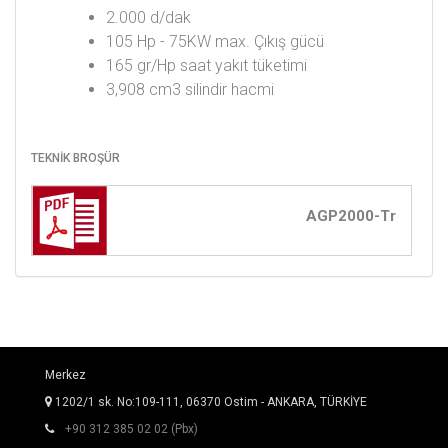
2.000 d/dak
105 Hp - 75KW max. Çıkış gücü
165 gr/Hp saat yakıt tüketimi
3,908 cm3 silindir hacmi
TEKNİK BROŞÜR
AGP2000-Tr
Merkez
1202/1 sk. No:109-111, 06370 Ostim - ANKARA, TÜRKİYE
+90 312 385 02 02 (Pbx)