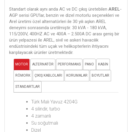
Standart olarak aynı anda AC ve DC çıkış üretebilen
AREL
-
AGP serisi GPU’lar, benzin ve dizel motorlu seçenekleri ve
Arel üretimi özel alternatörleri ile 30 yılı aşkın AREL
deneyimi sonrasında üretilmiştir. 30 kVA - 180 kVA,
115/200V, 400HZ AC ve 400A – 2.500A DC arası geniş bir
ürün yelpazesi ile AREL, sivil ve askeri havacılık
endüstrisindeki tüm uçak ve helikopterlerin ihtiyacını
karşılayacak ürünler üretmektedir.
MOTOR
ALTERNATÖR
PERFORMANS
PANO
KABİN
RÖMORK
ÇIKIŞ KABLOLARI
KORUMALAR
BOYUTLAR
STANDARTLAR
Türk Malı Yavuz 4204G
4 silindir, turbo
4 zamanlı
Su soğutmalı
Dizel