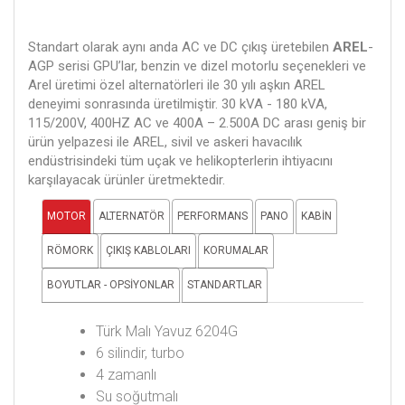
Standart olarak aynı anda AC ve DC çıkış üretebilen
AREL
-
AGP serisi GPU’lar, benzin ve dizel motorlu seçenekleri ve
Arel üretimi özel alternatörleri ile 30 yılı aşkın AREL
deneyimi sonrasında üretilmiştir. 30 kVA - 180 kVA,
115/200V, 400HZ AC ve 400A – 2.500A DC arası geniş bir
ürün yelpazesi ile AREL, sivil ve askeri havacılık
endüstrisindeki tüm uçak ve helikopterlerin ihtiyacını
karşılayacak ürünler üretmektedir.
MOTOR
ALTERNATÖR
PERFORMANS
PANO
KABİN
RÖMORK
ÇIKIŞ KABLOLARI
KORUMALAR
BOYUTLAR - OPSİYONLAR
STANDARTLAR
Türk Malı Yavuz 6204G
6 silindir, turbo
4 zamanlı
Su soğutmalı