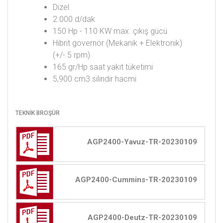
Dizel
2.000 d/dak
150 Hp - 110 KW max. çıkış gücü
Hibrit governör (Mekanik + Elektronik)
(+/- 5 rpm)
165 gr/Hp saat yakıt tüketimi
5,900 cm3 silindir hacmi
TEKNİK BROŞÜR
AGP2400-Yavuz-TR-20230109
AGP2400-Cummins-TR-20230109
AGP2400-Deutz-TR-20230109