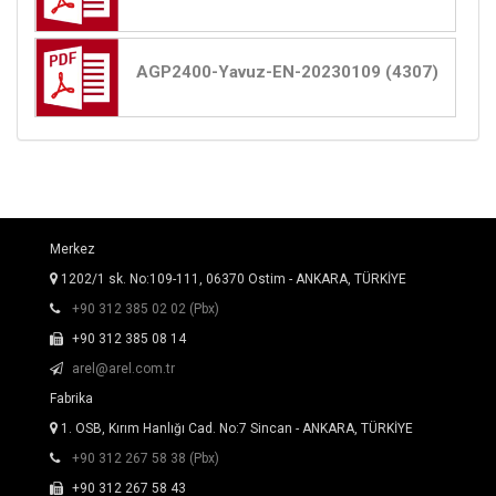
AGP2400-Yavuz-EN-20230109 (4307)
Merkez
1202/1 sk. No:109-111, 06370 Ostim - ANKARA, TÜRKİYE
+90 312 385 02 02 (Pbx)
+90 312 385 08 14
arel@arel.com.tr
Fabrika
1. OSB, Kırım Hanlığı Cad. No:7 Sincan - ANKARA, TÜRKİYE
+90 312 267 58 38 (Pbx)
+90 312 267 58 43